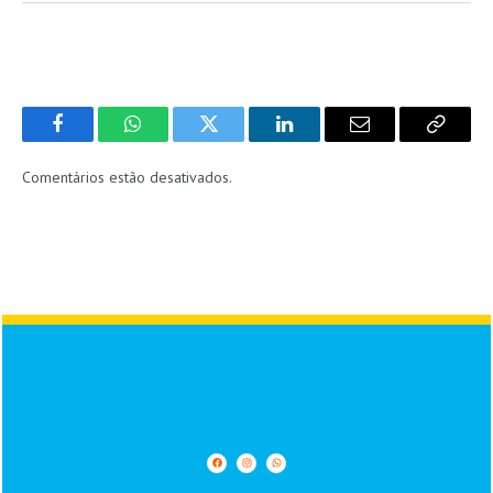
Facebook
WhatsApp
Twitter
LinkedIn
Email
Copy
Link
Comentários estão desativados.