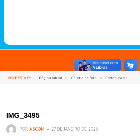
-
1
4
8
8
VOCÊ ESTÁ EM:
Página Inicial
»
Galeria de foto
»
Prefeitura de Goianésia do Pará abre oficialmente o ano letivo de 2026 com Jornada Pedagógica
IMG_3495
POR
ASCOM
27 DE JANEIRO DE 2026