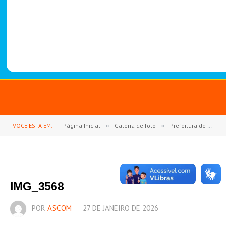
-
1
4
8
8
VOCÊ ESTÁ EM:
Página Inicial
»
Galeria de foto
»
Prefeitura de Goianésia do Pará abre oficialmente o ano letivo de 2026 com Jornada Pedagógica
IMG_3568
POR
ASCOM
27 DE JANEIRO DE 2026