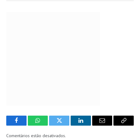
Facebook
WhatsApp
Twitter
LinkedIn
Email
Copy
Link
Comentários estão desativados.