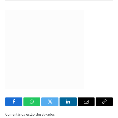
Facebook
WhatsApp
Twitter
LinkedIn
Email
Copy
Link
Comentários estão desativados.