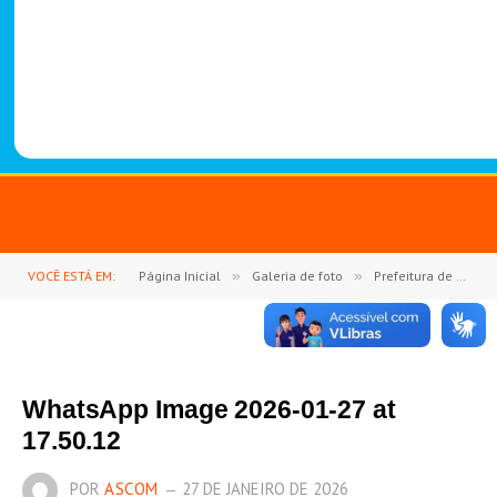
-
1
4
8
8
VOCÊ ESTÁ EM:
Página Inicial
»
Galeria de foto
»
Prefeitura de Goianésia do Pará abre oficialmente o ano letivo de 2026 com Jornada Pedagógica
WhatsApp Image 2026-01-27 at
17.50.12
POR
ASCOM
27 DE JANEIRO DE 2026