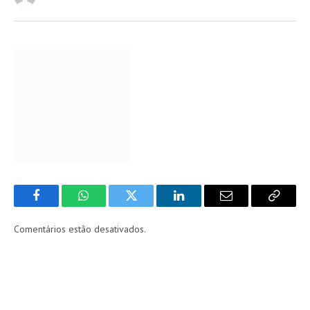
Facebook
WhatsApp
Twitter
LinkedIn
Email
Copy
Link
Comentários estão desativados.