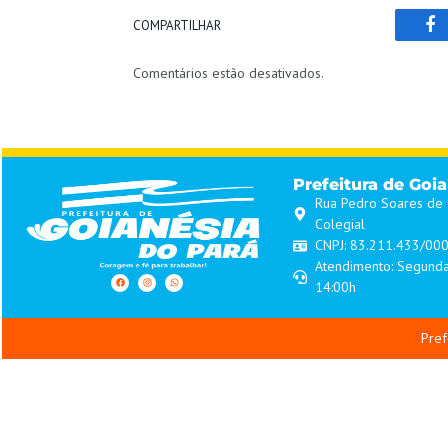
COMPARTILHAR
Fa
Comentários estão desativados.
Prefeitura de Goi
Rua Pedro Soares de O
Colegial
CNPJ: 83.211.433/00
Atendimento: Segunda
14:00h
Pref