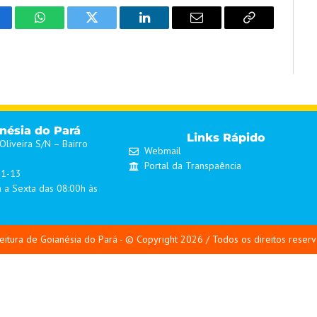
cebook
WhatsApp
Twitter
LinkedIn
Email
Copy
Link
anésia do Pará
Links Rápido
liveira S/N – Bairro
Webmail
Portal da Transpaência
01-13
 a Sexta das 08:00h às
eitura de Goianésia do Pará - © Copyright 2026 / Todos os direitos reser