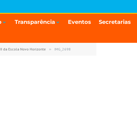
o
Transparência
Eventos
Secretarias
II da Escola Novo Horizonte
»
IMG_2698