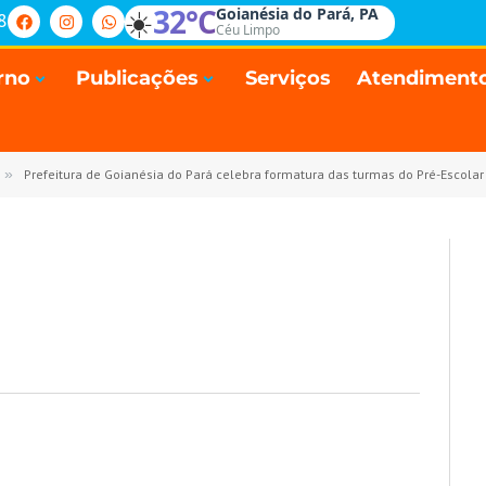
☀️
32°C
Goianésia do Pará, PA
8
Céu Limpo
rno
Publicações
Serviços
Atendiment
»
Prefeitura de Goianésia do Pará celebra formatura das turmas do Pré-Escolar 