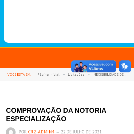
-
1
4
8
8
VOCÊ ESTÁ EM:
Página Inicial
»
Licitações
»
INEXIGIBILIDADE DE LICITAÇÃO Nº 6/2021-005 (CONTRATAÇÃO DE PESSOA JURÍDICA ESPECIALIZADA NO FORNECIMENTO DE CESSÃO DE USO (LOCAÇÃO) E MANUTENÇÃO DOS SISTEMAS WEB ADMINISTRATIVO DE GESTÃO PÚBLICA NAS ÁREAS DE COMPRAS, PATRIMONIO, E HOSPITAL MUNICIPAL)
COMPROVAÇÃO DA NOTORIA
ESPECIALIZAÇÃO
POR
CR2-ADMIN4
22 DE JULHO DE 2021