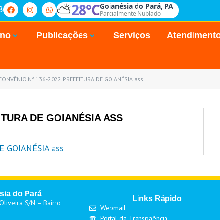
⛅
28°C
Goianésia do Pará, PA
8
Parcialmente Nublado
rno
Publicações
Serviços
Atendiment
CONVÊNIO Nº 136-2022 PREFEITURA DE GOIANÉSIA ass
ITURA DE GOIANÉSIA ASS
E GOIANÉSIA ass
sia do Pará
Links Rápido
liveira S/N – Bairro
Webmail
Portal da Transpaência