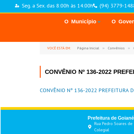
Seg. a Sex. das 8:00h às 14:00h
(94) 3779-148
O Município
O Gove
VOCÊ ESTÁ EM:
Página Inicial
»
Convênios
»
CONVÊNIO Nº 136-2022 PREFE
CONVÊNIO Nº 136-2022 PREFEITURA D
Prefeitura de Goiané
Rua Pedro Soares de O
Colegial