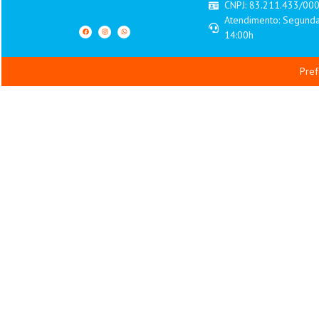
CNPJ: 83.211.433/00
Atendimento: Segunda
14:00h
Pref