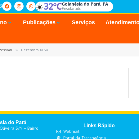
☀️
32°C
Goianésia do Pará, PA
8
Ensolarado
rno
Publicações
Serviços
Atendiment
Pessoal
»
Dezembro XLSX
sia do Pará
Links Rápido
liveira S/N – Bairro
Webmail
Portal da Transpaência