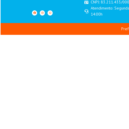
CNPJ: 83.211.433/00
Atendimento: Segunda
14:00h
Pref