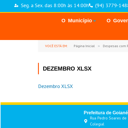
Seg. a Sex. das 8:00h às 14:00h
(94) 3779-148
O Município
O Gove
VOCÊ ESTÁ EM:
Página Inicial
»
Despesas com 
DEZEMBRO XLSX
Dezembro XLSX
Prefeitura de Goiané
Rua Pedro Soares de O
Colegial