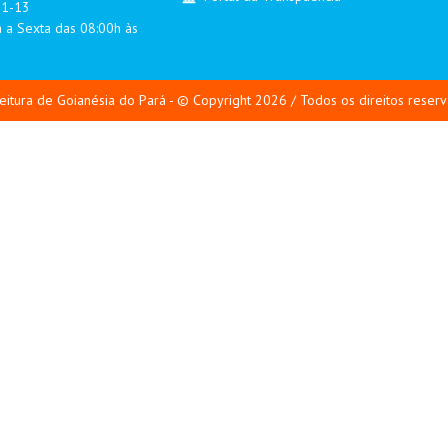
01-13
 a Sexta das 08:00h às
eitura de Goianésia do Pará - © Copyright 2026 / Todos os direitos reser