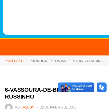
-
1
4
8
8
VOCÊ ESTÁ EM:
Página Inicial
»
Notícias
»
Prefeitura de Goianésia do Pará alerta para risco da Vassoura-de-Bruxa na cultura da mandioca
6-VASSOURA-DE-BRUXA-I-
RUSSINHO
POR
ASCOM
28 DE JANEIRO DE 2026