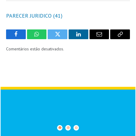
PARECER JURIDICO (41)
Facebook
WhatsApp
Twitter
LinkedIn
Email
Copy
Link
Comentários estão desativados.