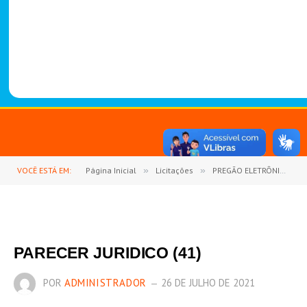
-
1
4
8
8
VOCÊ ESTÁ EM:
Página Inicial
»
Licitações
»
PREGÃO ELETRÔNICO Nº 007/2021-SRP (EVENTUAL CONTRATAÇÃO DE EMPRESA PARA O FORNECIMENTO DE MEDICAMENTOS BÁSICOS, MEDICAMENTOS DE CONTROLE ESPECIAL, MATERIAL TÉCNICO HOSPITALAR E MATERIAL ODONTOLÓGICO)
PARECER JURIDICO (41)
POR
ADMINISTRADOR
26 DE JULHO DE 2021