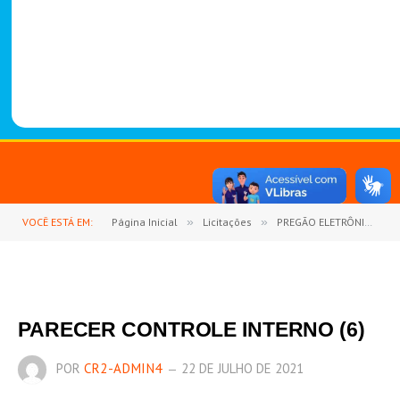
-
1
4
8
8
VOCÊ ESTÁ EM:
Página Inicial
»
Licitações
»
PREGÃO ELETRÔNICO Nº 03/2021 (REGISTRO DE PREÇOS PARA AQUISIÇÕES FUTURAS E PARCELADAS DE COMBUSTÍVEIS E LUBRIFICANTES PARA SUPRIR AS NECESSIDADES DA FROTA OFICIAL DE VEÍCULOS AUTOMOTORES E MÁQUINAS)
PARECER CONTROLE INTERNO (6)
POR
CR2-ADMIN4
22 DE JULHO DE 2021