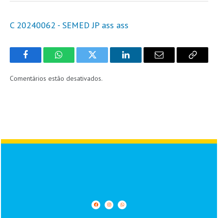
C 20240062 - SEMED JP ass ass
Facebook
WhatsApp
Twitter
LinkedIn
Email
Copy
Link
Comentários estão desativados.