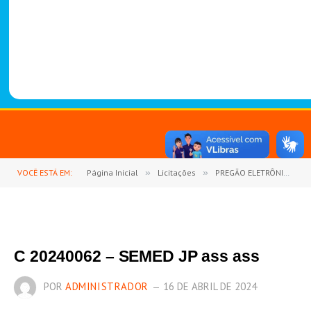
-
1
4
8
8
VOCÊ ESTÁ EM:
Página Inicial
»
Licitações
»
PREGÃO ELETRÔNICO Nº PE 28/2023-SEMED (REGISTRO DE PREÇOS PARA AQUISIÇÕES FUTURAS E PARCELADAS DE COMBUSTÍVEIS E LUBRIFICANTES PARA SUPRIR AS NECESSIDADES DA FROTA OFICIAL DE VEÍCULOS AUTOMOTORES E MÁQUINAS DAS DIVERSAS UNIDADES ADMINISTRATIVAS DO MUNICÍPIO DE GOIANÉSIA DO PARÁ – PARÁ)
C 20240062 – SEMED JP ass ass
POR
ADMINISTRADOR
16 DE ABRIL DE 2024