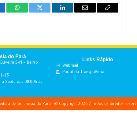
cebook
WhatsApp
Twitter
LinkedIn
Email
Copy
Link
sia do Pará
Links Rápido
liveira S/N – Bairro
Webmail
Portal da Transpaência
01-13
 a Sexta das 08:00h às
eitura de Goianésia do Pará - © Copyright 2026 / Todos os direitos reser