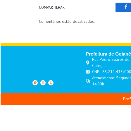
COMPARTILHAR
Fa
Comentários estão desativados.
Prefeitura de Goiané
Rua Pedro Soares de O
Colegial
CNPJ: 83.211.433/00
Atendimento: Segunda
14:00h
Pref