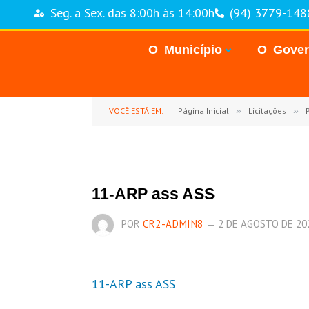
Seg. a Sex. das 8:00h às 14:00h
(94) 3779-148
O Município
O Gove
VOCÊ ESTÁ EM:
Página Inicial
»
Licitações
»
P
11-ARP ass ASS
POR
CR2-ADMIN8
2 DE AGOSTO DE 20
11-ARP ass ASS