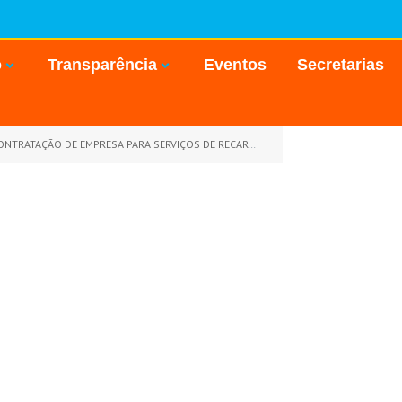
o
Transparência
Eventos
Secretarias
SUPRIR AS NECESSIDADES DAS DIVERSAS UNIDADES ADMINISTRATIVAS DO MUNICÍPIO DE GOIANÉSIA DO PARÁ-PA)