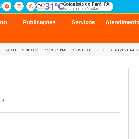
⛅
31°C
Goianésia do Pará, PA
8
Parcialmente Nublado
rno
Publicações
Serviços
Atendiment
REGÃO ELETRÔNICO Nº PE 33/2023-PMGP (REGISTRO DE PREÇOS PARA EVENTUAL CONTRATAÇÃO DE EMPRESA PARA SERVIÇOS DE RECARGA E AQUISIÇÃO DE TONERS E CARTUCHOS, PARA 
24