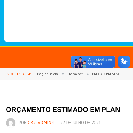
-
1
4
8
8
VOCÊ ESTÁ EM:
Página Inicial
»
Licitações
»
PREGÃO PRESENCIAL Nº 9/2020-003 (CONTRATAÇÃO DE EMPRESA PARA FORNECIMENTO DE REFEIÇÕES PRONTAS, TIPO SERF SER VICE, MARMITEX E COFFEE BREAK)
ORÇAMENTO ESTIMADO EM PLAN
POR
CR2-ADMIN4
22 DE JULHO DE 2021