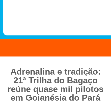
-
1
4
8
8
Adrenalina e tradição:
21ª Trilha do Bagaço
reúne quase mil pilotos
em Goianésia do Pará