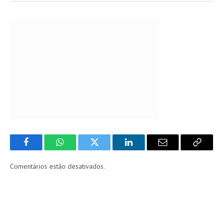
Facebook
WhatsApp
Twitter
LinkedIn
Email
Copy
Link
Comentários estão desativados.