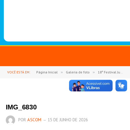
-
1
4
8
8
VOCÊ ESTÁ EM:
Página Inicial
»
Galeria de foto
»
18º Festival Junino de Goianésia do Pará encerra com sucesso e reforça valorização da cultura, lazer e economia local
IMG_6830
POR
ASCOM
15 DE JUNHO DE 2026