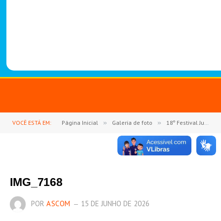
-
1
4
8
8
VOCÊ ESTÁ EM:
Página Inicial
»
Galeria de foto
»
18º Festival Junino de Goianésia do Pará encerra com sucesso e reforça valorização da cultura, lazer e economia local
IMG_7168
POR
ASCOM
15 DE JUNHO DE 2026