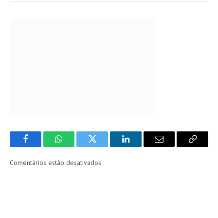
Facebook
WhatsApp
Twitter
LinkedIn
Email
Copy
Link
Comentários estão desativados.