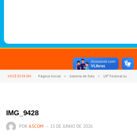
-
1
4
8
8
VOCÊ ESTÁ EM:
Página Inicial
»
Galeria de foto
»
18º Festival Junino de Goianésia do Pará encerra com sucesso e reforça valorização da cultura, lazer e economia local
IMG_9428
POR
ASCOM
15 DE JUNHO DE 2026