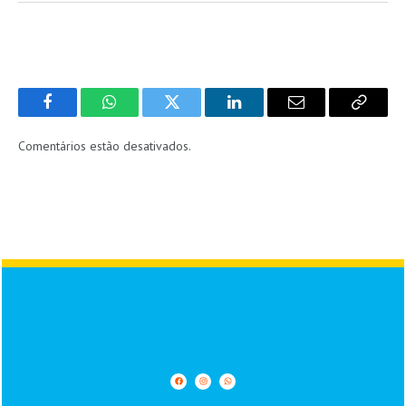
Facebook
WhatsApp
Twitter
LinkedIn
Email
Copy
Link
Comentários estão desativados.