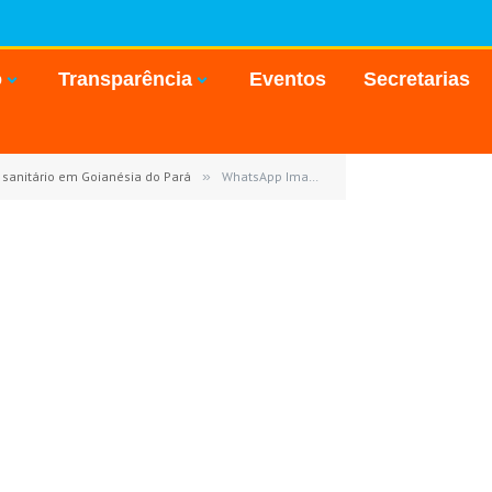
o
Transparência
Eventos
Secretarias
e sanitário em Goianésia do Pará
»
WhatsApp Image 2026-02-11 at 18.16.59