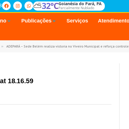
⛅
32°C
Goianésia do Pará, PA
8
Parcialmente Nublado
rno
Publicações
Serviços
Atendiment
»
ADEPARÁ – Sede Belém realiza vistoria no Viveiro Municipal e reforça control
t 18.16.59