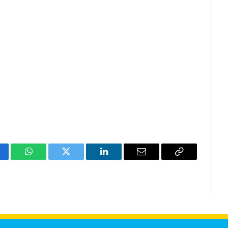
cebook
WhatsApp
Twitter
LinkedIn
Email
Copy
Link