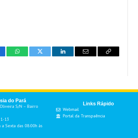
cebook
WhatsApp
Twitter
LinkedIn
Email
Copy
Link
sia do Pará
Links Rápido
liveira S/N – Bairro
Webmail
Portal da Transpaência
01-13
 a Sexta das 08:00h às