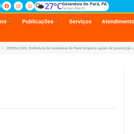
🌤️
27°C
Goianésia do Pará, PA
8
Tempo Aberto
rno
Publicações
Serviços
Atendiment
»
DEFESA CIVIL: Prefeitura de Goianésia do Pará fortalece ações de prevenção c