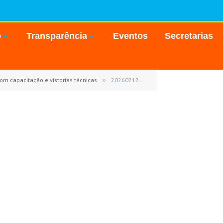
o
Transparência
Eventos
Secretarias
om capacitação e vistorias técnicas
»
20260212_153855