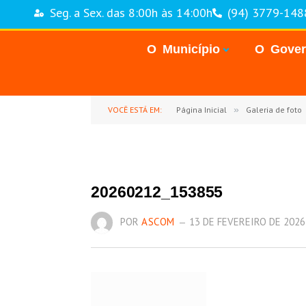
Seg. a Sex. das 8:00h às 14:00h
(94) 3779-148
O Município
O Gove
VOCÊ ESTÁ EM:
Página Inicial
»
Galeria de foto
20260212_153855
POR
ASCOM
13 DE FEVEREIRO DE 2026