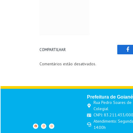
COMPARTILHAR
Fa
Comentários estão desativados.
Prefeitura de Goiané
Rua Pedro Soares de O
Colegial
CNPJ: 83.211.433/00
Atendimento: Segunda
14:00h