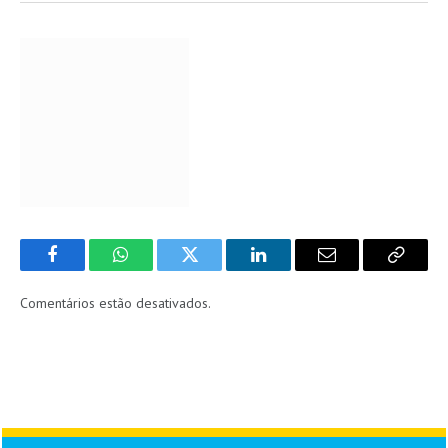
Facebook
WhatsApp
Twitter
LinkedIn
Email
Copy
Link
Comentários estão desativados.