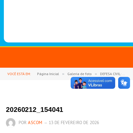
-
1
4
8
8
VOCÊ ESTÁ EM:
Página Inicial
»
Galeria de foto
»
DEFESA CIVIL: Prefeitura de Goianésia do Pará fortalece ações de prevenção com capacitação e vistorias técnicas
20260212_154041
POR
ASCOM
13 DE FEVEREIRO DE 2026