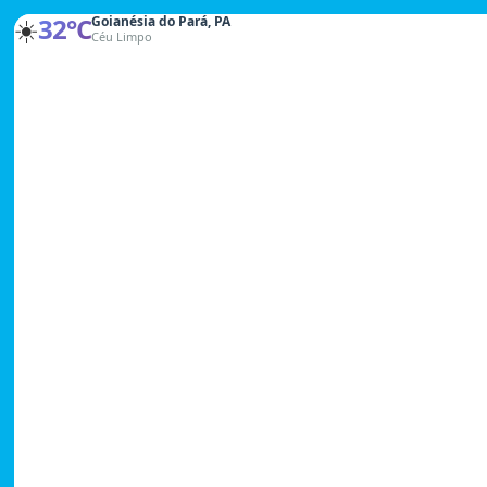
☀️
32°C
Goianésia do Pará, PA
S
Céu Limpo
e
g
.
a
S
e
x
.
d
a
s
8
:
0
0