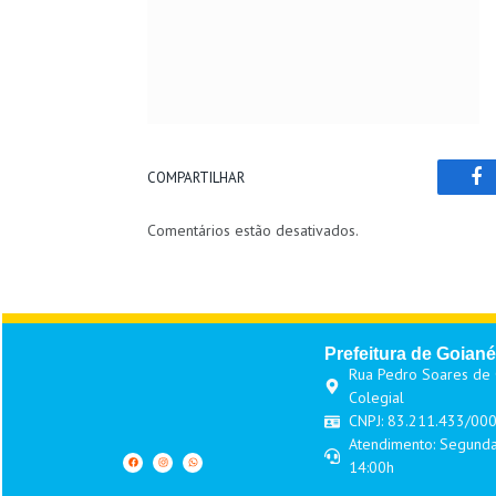
COMPARTILHAR
Fa
Comentários estão desativados.
Prefeitura de Goiané
Rua Pedro Soares de O
Colegial
CNPJ: 83.211.433/00
Atendimento: Segunda
14:00h