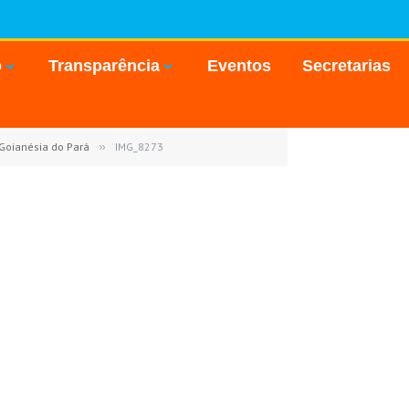
o
Transparência
Eventos
Secretarias
 Goianésia do Pará
»
IMG_8273