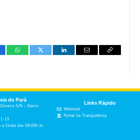
cebook
WhatsApp
Twitter
LinkedIn
Email
Copy
Link
sia do Pará
Links Rápido
liveira S/N – Bairro
Webmail
Portal da Transpaência
01-13
 a Sexta das 08:00h às