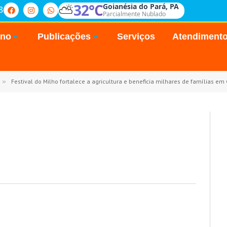
⛅
32°C
Goianésia do Pará, PA
8
Parcialmente Nublado
rno
Publicações
Serviços
Atendiment
»
Festival do Milho fortalece a agricultura e beneficia milhares de famílias em