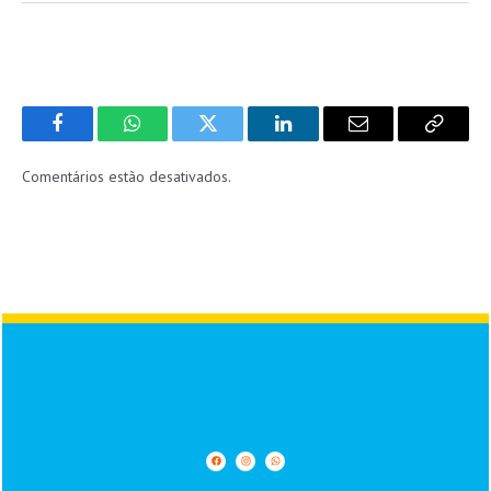
Facebook
WhatsApp
Twitter
LinkedIn
Email
Copy
Link
Comentários estão desativados.