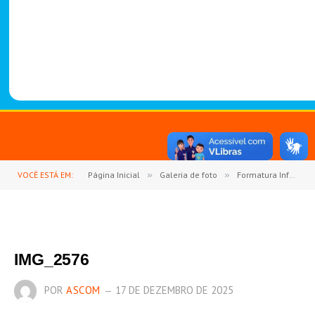
-
1
4
8
8
VOCÊ ESTÁ EM:
Página Inicial
»
Galeria de foto
»
Formatura Infantil da Escola Municipal Criança Feliz celebra novo ciclo
IMG_2576
POR
ASCOM
17 DE DEZEMBRO DE 2025