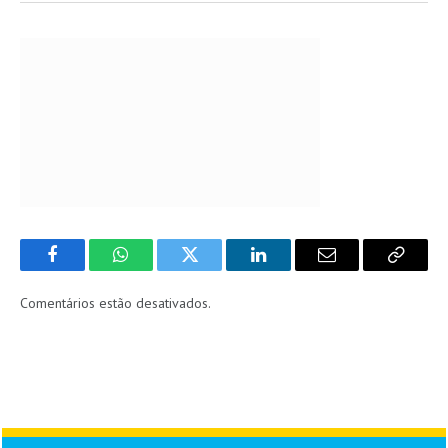
Facebook
WhatsApp
Twitter
LinkedIn
Email
Copy
Link
Comentários estão desativados.