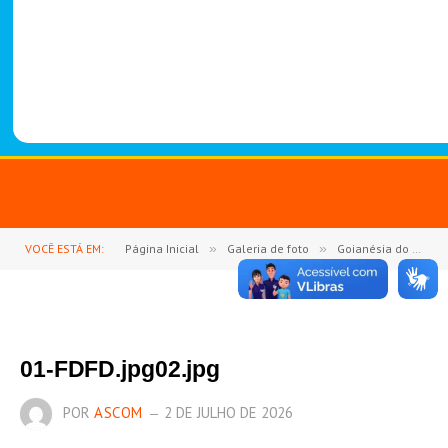
-
1
4
8
8
VOCÊ ESTÁ EM:
Página Inicial
»
Galeria de foto
»
Goianésia do Pará é contemplada com Jeep Marruá 0 km para fortalecer o transporte escolar na zona rural
01-FDFD.jpg02.jpg
POR
ASCOM
2 DE JULHO DE 2026