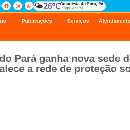
🌤️
26°C
Goianésia do Pará, PA
8
Tempo Aberto
rno
Publicações
Serviços
Atendiment
 do Pará ganha nova sede 
talece a rede de proteção so