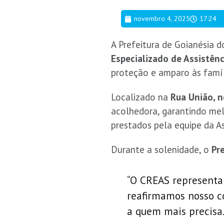
novembro 4, 2025
17:24
A Prefeitura de Goianésia d
Especializado de Assistênc
proteção e amparo às famíli
Localizado na
Rua União, n
acolhedora, garantindo mel
prestados pela equipe da As
Durante a solenidade, o
Pr
“O CREAS representa 
reafirmamos nosso co
a quem mais precisa.