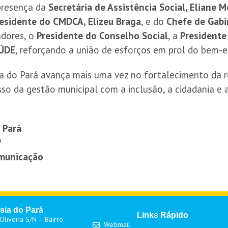
presença da
Secretária de Assistência Social, Eliane M
esidente do CMDCA, Elizeu Braga
, e do
Chefe de Gabi
dores, o
Presidente do Conselho Social
, a
Presidente
AÚDE
, reforçando a união de esforços em prol do bem-es
a do Pará avança mais uma vez no fortalecimento da re
o da gestão municipal com a inclusão, a cidadania e 
 Pará
!
omunicação
sia do Pará
Links Rápido
liveira S/N – Bairro
Webmail