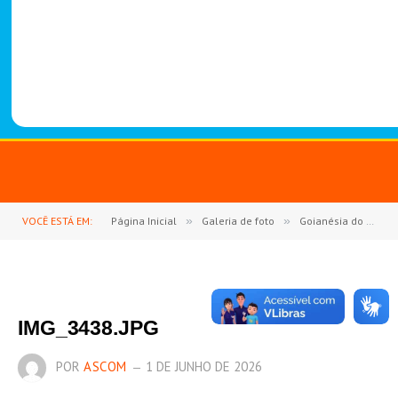
-
1
4
8
8
VOCÊ ESTÁ EM:
Página Inicial
»
Galeria de foto
»
Goianésia do Pará se une em fé e devoção na Consagração a São Miguel Arcanjo
IMG_3438.JPG
POR
ASCOM
1 DE JUNHO DE 2026