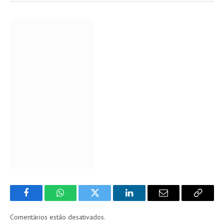
Facebook
WhatsApp
Twitter
LinkedIn
Email
Copy
Link
Comentários estão desativados.