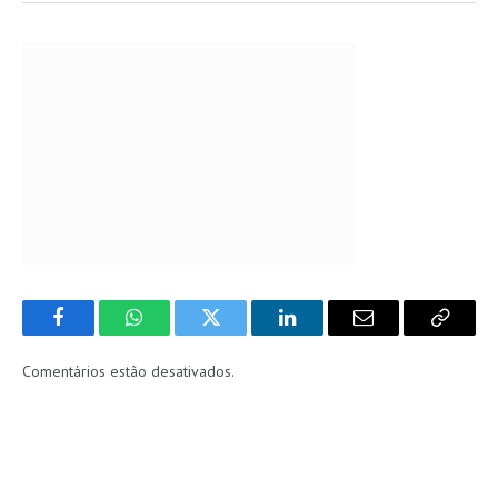
Facebook
WhatsApp
Twitter
LinkedIn
Email
Copy
Link
Comentários estão desativados.