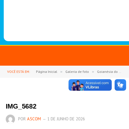
-
1
4
8
8
VOCÊ ESTÁ EM:
Página Inicial
»
Galeria de foto
»
Goianésia do Pará se une em fé e devoção na Consagração a São Miguel Arcanjo
IMG_5682
POR
ASCOM
1 DE JUNHO DE 2026