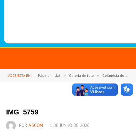
-
1
4
8
8
VOCÊ ESTÁ EM:
Página Inicial
»
Galeria de foto
»
Goianésia do Pará se une em fé e devoção na Consagração a São Miguel Arcanjo
IMG_5759
POR
ASCOM
1 DE JUNHO DE 2026