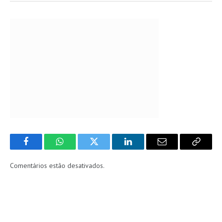
Facebook
WhatsApp
Twitter
LinkedIn
Email
Copy
Link
Comentários estão desativados.