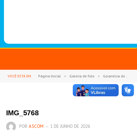
-
1
4
8
8
VOCÊ ESTÁ EM:
Página Inicial
»
Galeria de foto
»
Goianésia do Pará se une em fé e devoção na Consagração a São Miguel Arcanjo
IMG_5768
POR
ASCOM
1 DE JUNHO DE 2026