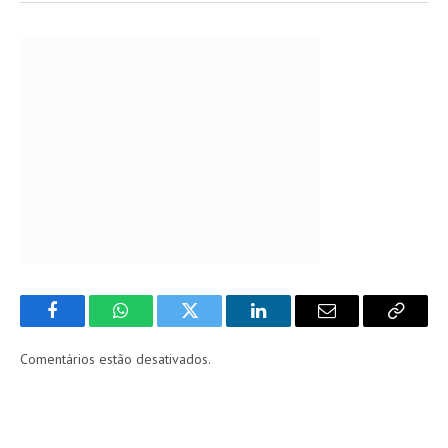
Facebook
WhatsApp
Twitter
LinkedIn
Email
Copy
Link
Comentários estão desativados.