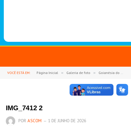
-
1
4
8
8
VOCÊ ESTÁ EM:
Página Inicial
»
Galeria de foto
»
Goianésia do Pará se une em fé e devoção na Consagração a São Miguel Arcanjo
IMG_7412 2
POR
ASCOM
1 DE JUNHO DE 2026