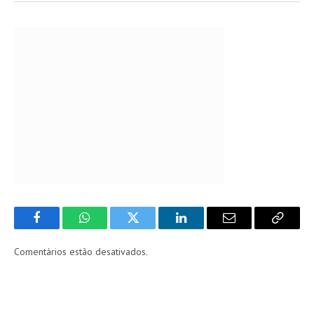
Facebook
WhatsApp
Twitter
LinkedIn
Email
Copy
Link
Comentários estão desativados.