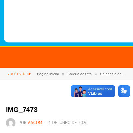
-
1
4
8
8
VOCÊ ESTÁ EM:
Página Inicial
»
Galeria de foto
»
Goianésia do Pará se une em fé e devoção na Consagração a São Miguel Arcanjo
IMG_7473
POR
ASCOM
1 DE JUNHO DE 2026