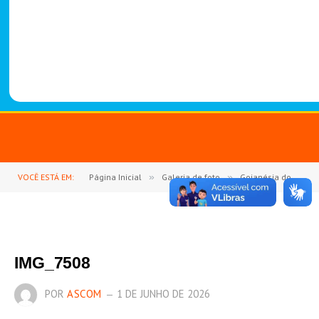
-
1
4
8
8
VOCÊ ESTÁ EM:
Página Inicial
»
Galeria de foto
»
Goianésia do Pará se une em fé e devoção na Consagração a São Miguel Arcanjo
IMG_7508
POR
ASCOM
1 DE JUNHO DE 2026