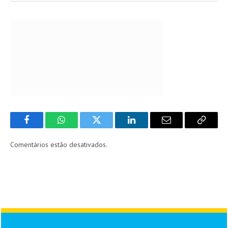
Facebook
WhatsApp
Twitter
LinkedIn
Email
Copy
Link
Comentários estão desativados.