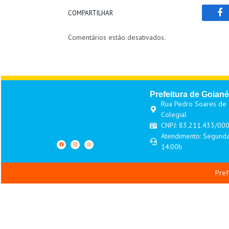
COMPARTILHAR
Fa
Comentários estão desativados.
Prefeitura de Goiané
Rua Pedro Soares de O
Colegial
CNPJ: 83.211.433/00
Atendimento: Segunda
14:00h
Pref