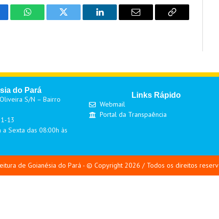
cebook
WhatsApp
Twitter
LinkedIn
Email
Copy
Link
sia do Pará
Links Rápido
liveira S/N – Bairro
Webmail
Portal da Transpaência
01-13
 a Sexta das 08:00h às
eitura de Goianésia do Pará - © Copyright 2026 / Todos os direitos reser