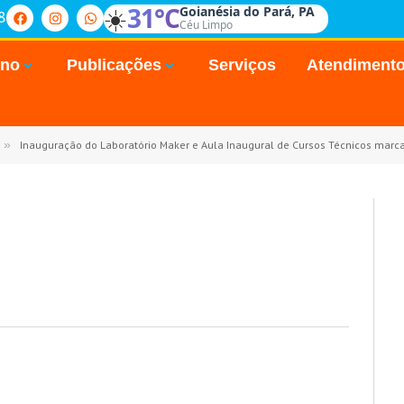
☀️
31°C
Goianésia do Pará, PA
8
Céu Limpo
rno
Publicações
Serviços
Atendiment
»
Inauguração do Laboratório Maker e Aula Inaugural de Cursos Técnicos marcam a