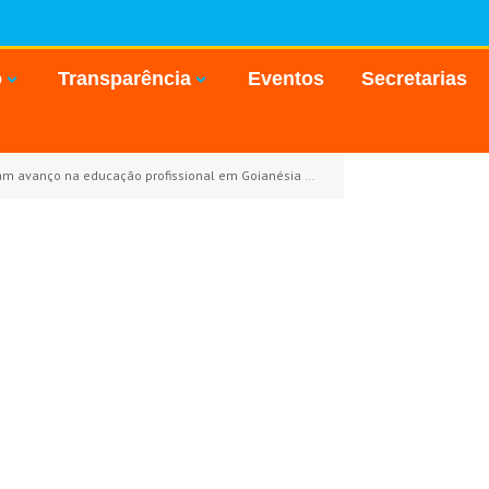
o
Transparência
Eventos
Secretarias
vanço na educação profissional em Goianésia do Pará
»
20260701_19501