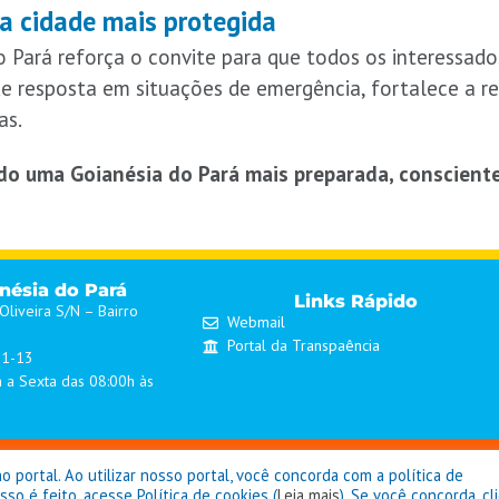
 cidade mais protegida
o Pará reforça o convite para que todos os interessado
e resposta em situações de emergência, fortalece a re
as.
do uma Goianésia do Pará mais preparada, consciente
anésia do Pará
Links Rápido
liveira S/N – Bairro
Webmail
Portal da Transpaência
01-13
 a Sexta das 08:00h às
eitura de Goianésia do Pará - © Copyright 2026 / Todos os direitos reser
portal. Ao utilizar nosso portal, você concorda com a política de
o é feito, acesse Política de cookies (
Leia mais
). Se você concorda, cl