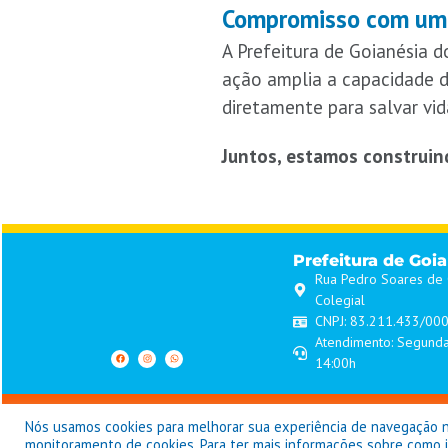
Compromisso com uma
A Prefeitura de Goianésia d
ação amplia a capacidade d
diretamente para salvar vid
Juntos, estamos construin
Prefeitura de Goi
Rua Pedro Soares de O
Colegial
CNPJ: 83.211.433/00
Atendimento: Segunda
14:00h
Pref
Nós usamos cookies para melhorar sua experiência de navegação no 
monitoramento de cookies. Para ter mais informações sobre como iss