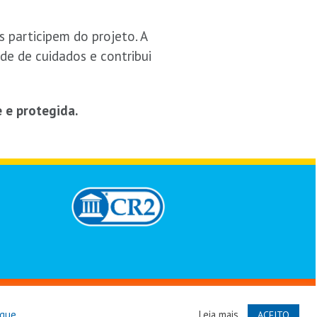
s participem do projeto. A
de de cuidados e contribui
 e protegida.
vados
ique
Leia mais
ACEITO