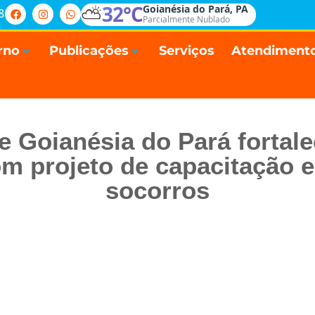
⛅
32°C
Goianésia do Pará, PA
8
Parcialmente Nublado
rno
Publicações
Serviços
Atendiment
de Goianésia do Pará fortale
m projeto de capacitação 
socorros