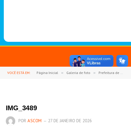
-
1
4
8
8
VOCÊ ESTÁ EM:
Página Inicial
»
Galeria de foto
»
Prefeitura de Goianésia do Pará abre oficialmente o ano letivo de 2026 com Jornada Pedagógica
IMG_3489
POR
ASCOM
27 DE JANEIRO DE 2026