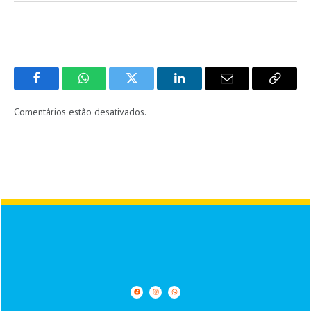
Facebook
WhatsApp
Twitter
LinkedIn
Email
Copy
Link
Comentários estão desativados.