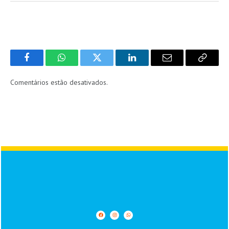
Facebook
WhatsApp
Twitter
LinkedIn
Email
Copy
Link
Comentários estão desativados.