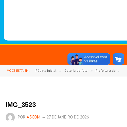
-
1
4
8
8
VOCÊ ESTÁ EM:
Página Inicial
»
Galeria de foto
»
Prefeitura de Goianésia do Pará abre oficialmente o ano letivo de 2026 com Jornada Pedagógica
IMG_3523
POR
ASCOM
27 DE JANEIRO DE 2026