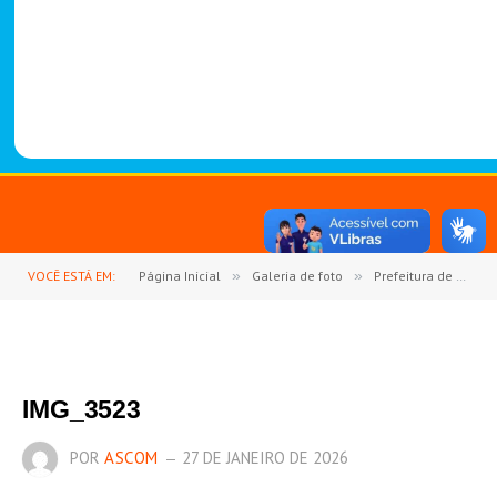
-
1
4
8
8
VOCÊ ESTÁ EM:
Página Inicial
»
Galeria de foto
»
Prefeitura de Goianésia do Pará abre oficialmente o ano letivo de 2026 com Jornada Pedagógica
IMG_3523
POR
ASCOM
27 DE JANEIRO DE 2026