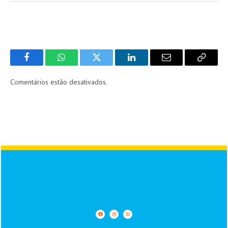
Facebook
WhatsApp
Twitter
LinkedIn
Email
Copy
Link
Comentários estão desativados.