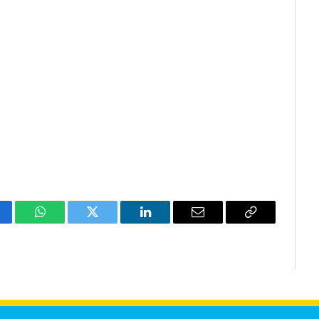
cebook
WhatsApp
Twitter
LinkedIn
Email
Copy
Link