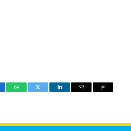
cebook
WhatsApp
Twitter
LinkedIn
Email
Copy
Link