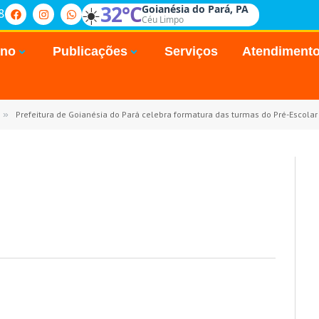
☀️
32°C
Goianésia do Pará, PA
8
Céu Limpo
rno
Publicações
Serviços
Atendiment
»
Prefeitura de Goianésia do Pará celebra formatura das turmas do Pré-Escolar 