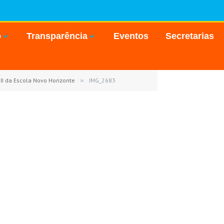
o
Transparência
Eventos
Secretarias
II da Escola Novo Horizonte
»
IMG_2683