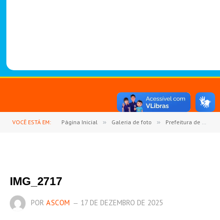
-
1
4
8
8
VOCÊ ESTÁ EM:
Página Inicial
»
Galeria de foto
»
Prefeitura de Goianésia do Pará celebra formatura das turmas do Pré-Escolar II da Escola Novo Horizonte
IMG_2717
POR
ASCOM
17 DE DEZEMBRO DE 2025