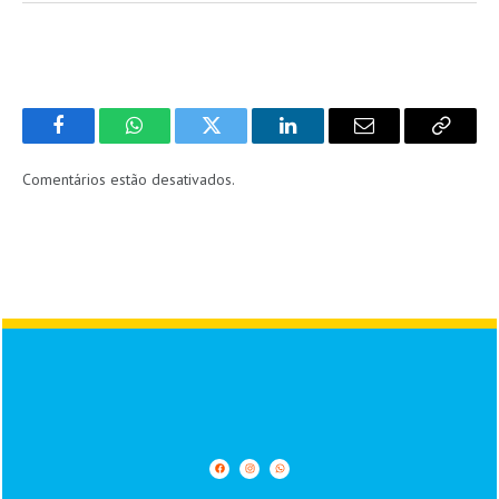
Facebook
WhatsApp
Twitter
LinkedIn
Email
Copy
Link
Comentários estão desativados.