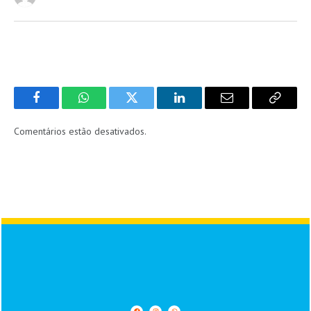
Facebook
WhatsApp
Twitter
LinkedIn
Email
Copy
Link
Comentários estão desativados.