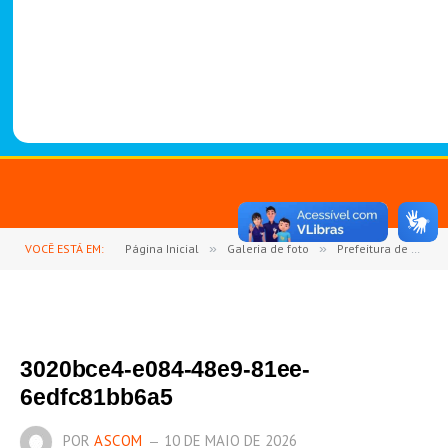
-
1
4
8
8
VOCÊ ESTÁ EM:
Página Inicial
»
Galeria de foto
»
Prefeitura de Goianésia do Pará celebra o Dia das Mães com o 2º Show de Prêmios
3020bce4-e084-48e9-81ee-
6edfc81bb6a5
POR
ASCOM
10 DE MAIO DE 2026