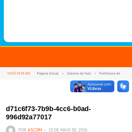
-
1
4
8
8
VOCÊ ESTÁ EM:
Página Inicial
»
Galeria de foto
»
Prefeitura de Goianésia do Pará celebra o Dia das Mães com o 2º Show de Prêmios
d71c6f73-7b9b-4cc6-b0ad-
996d92a77017
POR
ASCOM
10 DE MAIO DE 2026