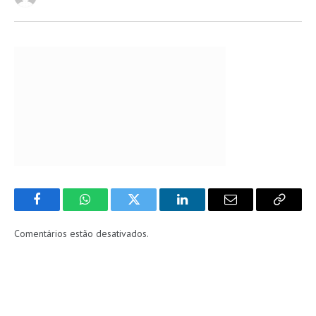
Facebook
WhatsApp
Twitter
LinkedIn
Email
Copy
Link
Comentários estão desativados.