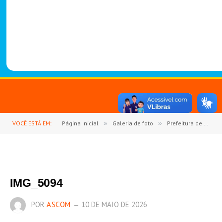
-
1
4
8
8
VOCÊ ESTÁ EM:
Página Inicial
»
Galeria de foto
»
Prefeitura de Goianésia do Pará celebra o Dia das Mães com o 2º Show de Prêmios
IMG_5094
POR
ASCOM
10 DE MAIO DE 2026