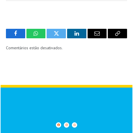
Facebook
WhatsApp
Twitter
LinkedIn
Email
Copy
Link
Comentários estão desativados.