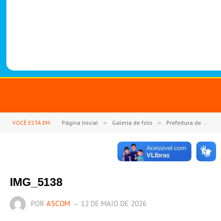
-
1
4
8
8
VOCÊ ESTÁ EM:
Página Inicial
»
Galeria de foto
»
Prefeitura de Goianésia do Pará celebra o Dia das Mães com o 2º Show de Prêmios
IMG_5138
POR
ASCOM
12 DE MAIO DE 2026