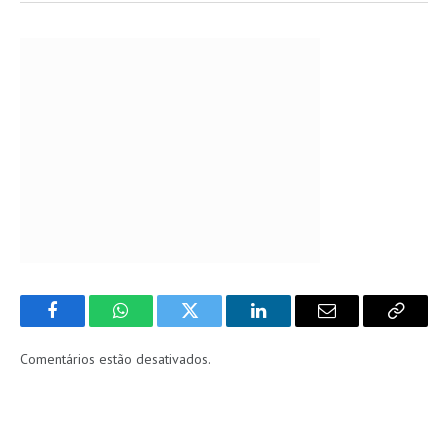
Facebook
WhatsApp
Twitter
LinkedIn
Email
Copy
Link
Comentários estão desativados.