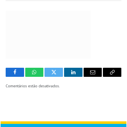
Facebook
WhatsApp
Twitter
LinkedIn
Email
Copy
Link
Comentários estão desativados.