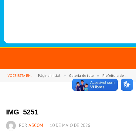
-
1
4
8
8
VOCÊ ESTÁ EM:
Página Inicial
»
Galeria de foto
»
Prefeitura de Goianésia do Pará celebra o Dia das Mães com o 2º Show de Prêmios
IMG_5251
POR
ASCOM
10 DE MAIO DE 2026