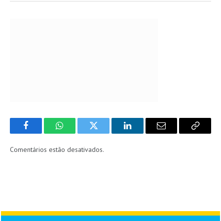
Facebook
WhatsApp
Twitter
LinkedIn
Email
Copy
Link
Comentários estão desativados.