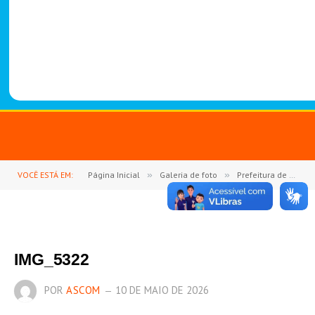
-
1
4
8
8
VOCÊ ESTÁ EM:
Página Inicial
»
Galeria de foto
»
Prefeitura de Goianésia do Pará celebra o Dia das Mães com o 2º Show de Prêmios
IMG_5322
POR
ASCOM
10 DE MAIO DE 2026