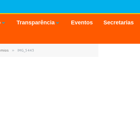
o
Transparência
Eventos
Secretarias
êmios
»
IMG_5443