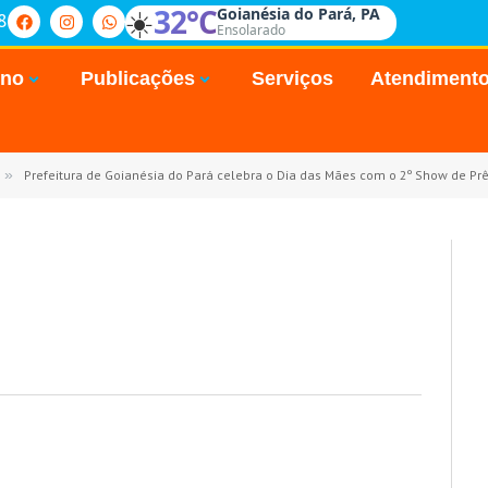
☀️
32°C
Goianésia do Pará, PA
8
Ensolarado
rno
Publicações
Serviços
Atendiment
»
Prefeitura de Goianésia do Pará celebra o Dia das Mães com o 2º Show de Pr