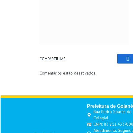
COMPARTILHAR
Fa
Comentários estão desativados.
Prefeitura de Goiané
Rua Pedro Soares de O
Colegial
CNPJ: 83.211.433/00
Atendimento: Segunda