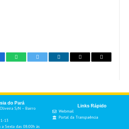
cebook
WhatsApp
Twitter
LinkedIn
Email
Copy
Link
sia do Pará
Links Rápido
liveira S/N – Bairro
Webmail
Portal da Transpaência
01-13
 a Sexta das 08:00h às