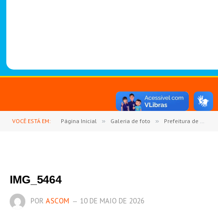
-
1
4
8
8
VOCÊ ESTÁ EM:
Página Inicial
»
Galeria de foto
»
Prefeitura de Goianésia do Pará celebra o Dia das Mães com o 2º Show de Prêmios
IMG_5464
POR
ASCOM
10 DE MAIO DE 2026