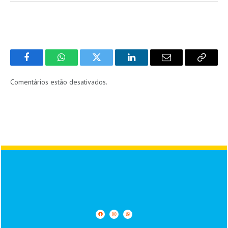
Facebook
WhatsApp
Twitter
LinkedIn
Email
Copy
Link
Comentários estão desativados.