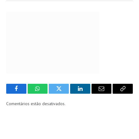
Facebook
WhatsApp
Twitter
LinkedIn
Email
Copy
Link
Comentários estão desativados.