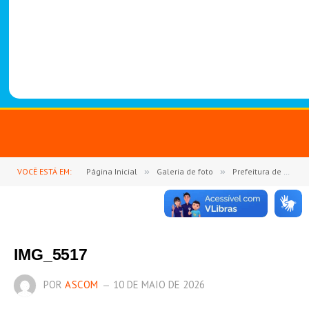
-
1
4
8
8
VOCÊ ESTÁ EM:
Página Inicial
»
Galeria de foto
»
Prefeitura de Goianésia do Pará celebra o Dia das Mães com o 2º Show de Prêmios
IMG_5517
POR
ASCOM
10 DE MAIO DE 2026